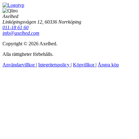
Axelhed
Linköpingsvägen 12, 60336 Norrköping
011-18 61 60
info@axelhed.com
Copyright © 2026 Axelhed.
Alla rättigheter förbehålls.
Användarvillkor
|
Integritetspolicy
|
Köpvillkor
|
Ångra köp